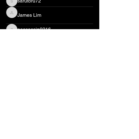
sarutoru72
sarutoru72
James Lim
James Lim
passassin0216
passassin0216
美國用戶
美國用戶
김진석
329621321zs
329621321zs
楊博暹
heyleo
heyleo
Jet