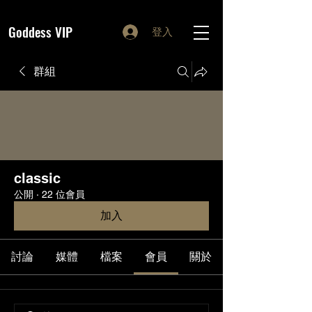
Goddess VIP
登入
群組
classic
公開
·
22 位會員
加入
討論
媒體
檔案
會員
關於