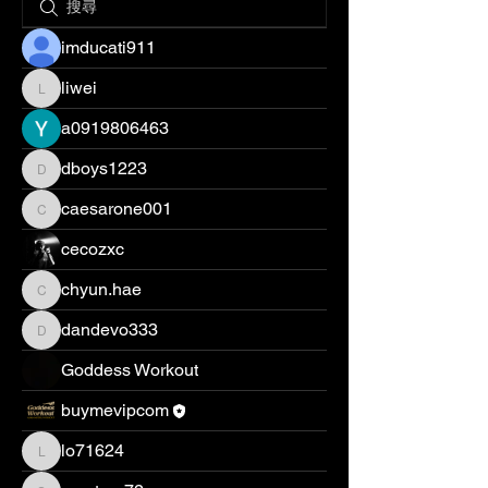
imducati911
liwei
liwei
a0919806463
dboys1223
dboys1223
caesarone001
caesarone001
cecozxc
chyun.hae
chyun.hae
dandevo333
dandevo333
Goddess Workout
buymevipcom
lo71624
lo71624