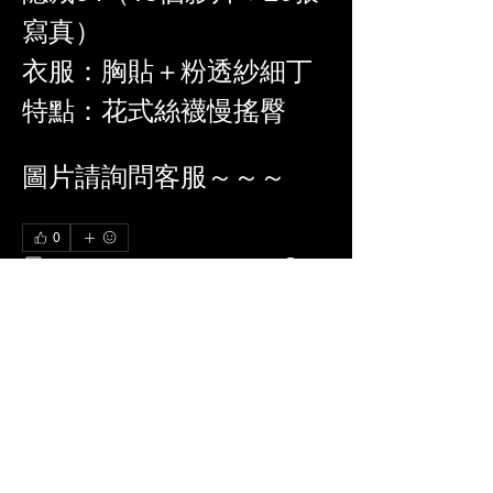
寫真）
衣服：胸貼＋粉透紗細丁
特點：花式絲襪慢搖臀
圖片請詢問客服～～～
0
0
685
Rédigez un commentaire...
關於
更刁鑽角度，更精準特寫，更性感的服
裝