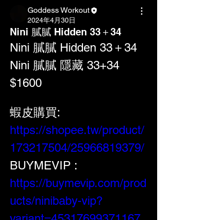
Goddess Workout
2024年4月30日
Nini 膩膩 Hidden 33＋34
Nini 膩膩 Hidden 33＋34
Nini 膩膩 隱藏 33+34 
$1600
蝦皮購買: 
https://shopee.tw/product/
173217504/25966819379/
BUYMEVIP : 
https://buymevip.com/prod
ucts/ninibaby-vip?
variant=45317699371167