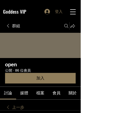
Goddess VIP
登入
群組
open
公開
·
86 位會員
加入
討論
媒體
檔案
會員
關於
上一步