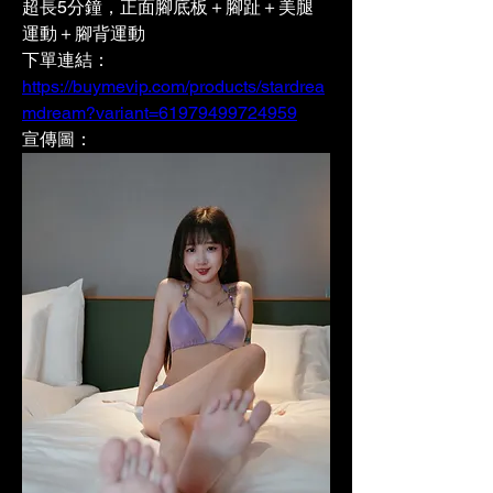
超長5分鐘，正面腳底板＋腳趾＋美腿
運動＋腳背運動
下單連結：
https://buymevip.com/products/stardrea
mdream?variant=61979499724959
宣傳圖：