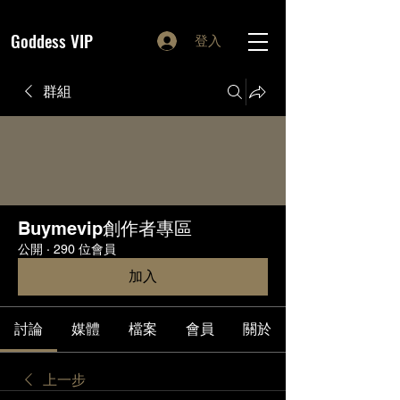
Goddess VIP
登入
群組
Buymevip創作者專區
公開
·
290 位會員
加入
討論
媒體
檔案
會員
關於
上一步