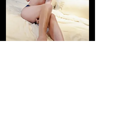
0
0
1000
Write a comment...
關於