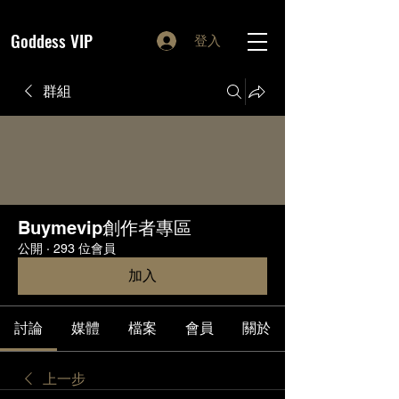
Goddess VIP
登入
群組
Buymevip創作者專區
公開
·
293 位會員
加入
討論
媒體
檔案
會員
關於
上一步