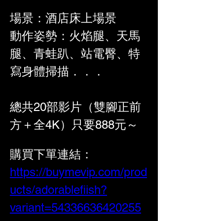
場景：酒店床上場景
動作姿勢：火焰腿、天馬
腿、青蛙趴、站電臀、特
寫身體掃描．．．
總共20部影片（雙腳正前
方＋全4K）只
要888元～
購買下單連結：
https://buymevip.com/prod
ucts/adorablefiish?
variant=54336636420255