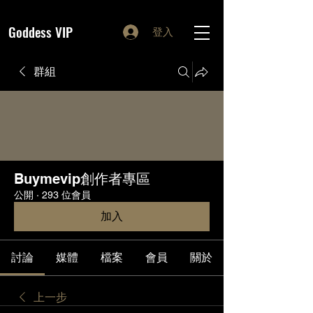
Goddess VIP
登入
群組
Buymevip創作者專區
公開
·
293 位會員
加入
討論
媒體
檔案
會員
關於
上一步