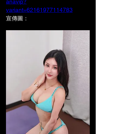
anavip?
variant=62161977114783
宣傳圖：