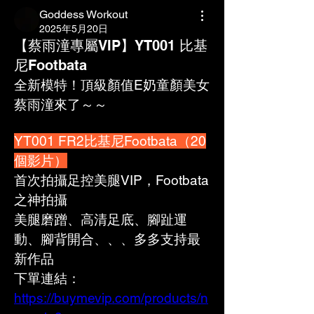
Goddess Workout
2025年5月20日
【蔡雨潼專屬VIP】YT001 比基
尼Footbata
全新模特！頂級顏值E奶童顏美女 
蔡雨潼來了～～
YT001 FR2比基尼Footbata（20
個影片）
首次拍攝足控美腿VIP，Footbata
之神拍攝
美腿磨蹭、高清足底、腳趾運
動、腳背開合、、、多多支持最
新作品
下單連結：
https://buymevip.com/products/n