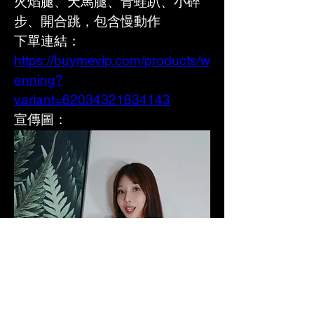
火焰腿、天馬腿、青蛙趴、小碎
步、開合跳，包含慢動作
下單連結：
https://buymevip.com/products/w
enning?
variant=62034321834143
宣傳圖：