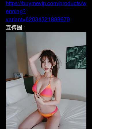
https://buymevip.com/products/w
enning?
variant=62034321899679
宣傳圖：