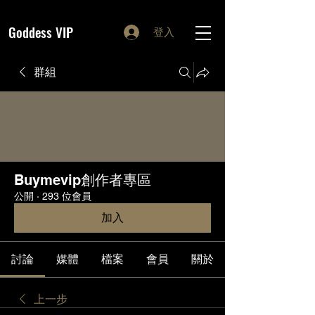
Goddess VIP
登入
群組
Buymevip創作者專區
公開
·
293 位會員
加入
討論
媒體
檔案
會員
關於
上一步