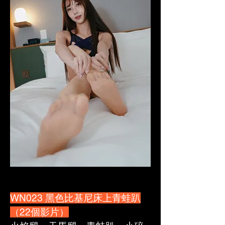
WN023 黑色比基尼床上青蛙趴
（22個影片）