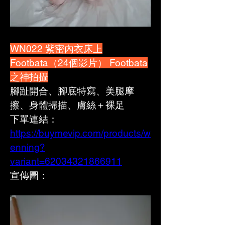
WN022 紫密內衣床上
Footbata（24個影片） Footbata
之神拍攝
腳趾開合、腳底特寫、美腿摩
擦、身體掃描、膚絲＋裸足
下單連結：
https://buymevip.com/products/w
enning?
variant=62034321866911
宣傳圖：