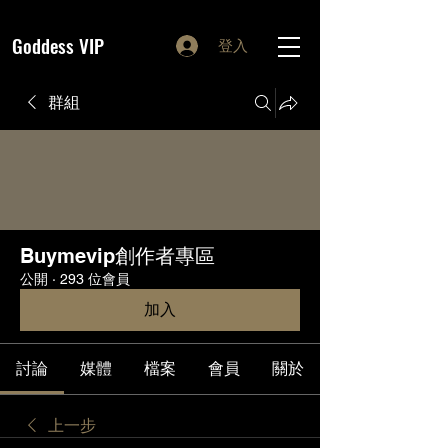
Goddess VIP
登入
群組
Buymevip創作者專區
公開
·
293 位會員
加入
討論
媒體
檔案
會員
關於
上一步