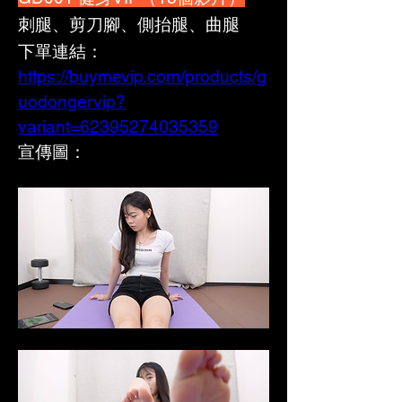
刺腿、剪刀腳、側抬腿、曲腿
下單連結：
https://buymevip.com/products/g
uodongervip?
variant=62395274035359
宣傳圖：