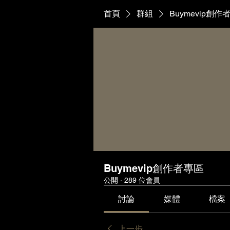
首頁
群組
Buymevip創作
Buymevip創作者專區
公開
·
289 位會員
討論
媒體
檔案
上一步