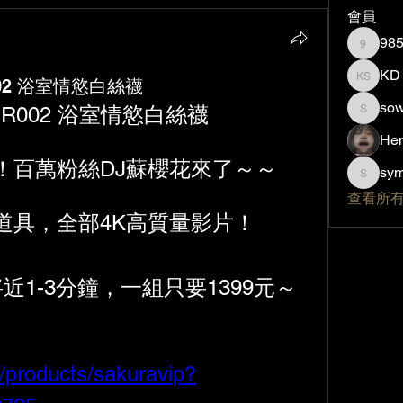
會員
98
985923
KD 
002 浴室情慾白絲襪
KD spor
sow
】SR002 浴室情慾白絲襪
sowonder
He
！百萬粉絲DJ蘇櫻花來了～～
sy
sym504
查看所有
道具，全部4K高質量影片！
近1-3分鐘，一組只要1399元～
/products/sakuravip?