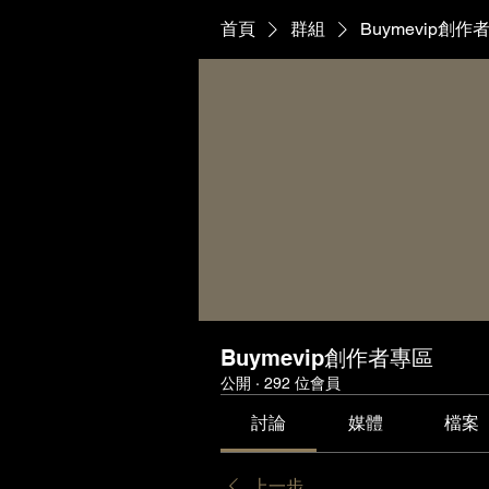
首頁
群組
Buymevip創作
Buymevip創作者專區
公開
·
292 位會員
討論
媒體
檔案
上一步