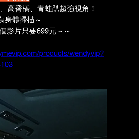
腿、高臀橋、青蛙趴超強視角！
寫身體掃描～
9個影片只要699元～～
uymevip.com/products/wendyvip?
3103