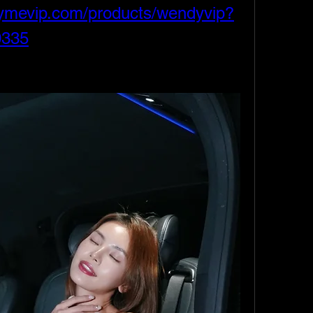
uymevip.com/products/wendyvip?
0335