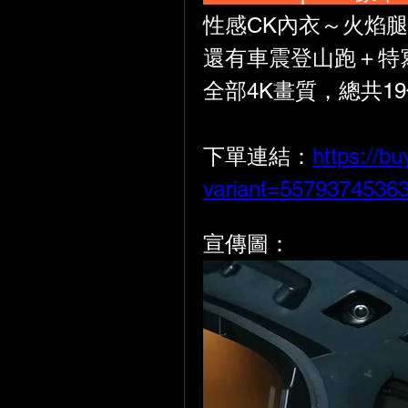
性感CK內衣～火焰
還有車震登山跑
＋特
全部4K畫質，總共1
下單連結：
https://b
variant=5579374536
宣傳圖：