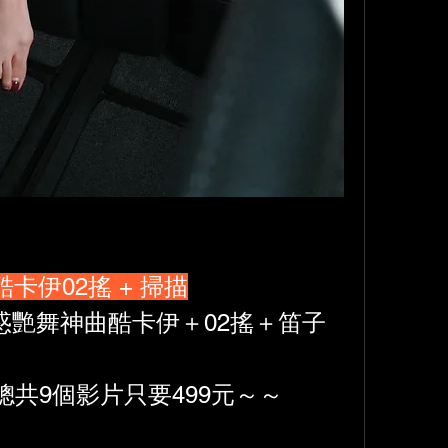
車酷卡伊02搖 + 掃描
惑艷舞神曲酷卡伊＋02搖＋笛子
總共9個影片只要499元～～