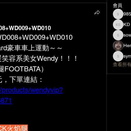
會員
98
985923
KD 
8+WD009+WD010
KD spor
sow
D008+WD009+WD010
sowonder
He
ard豪車車上運動～～
sy
暖笑容系美女Wendy！！！
sym504
查看所有
OOTBATA）
9元，下單連結：
m/products/wendyvip?
5871
車CK火焰腿