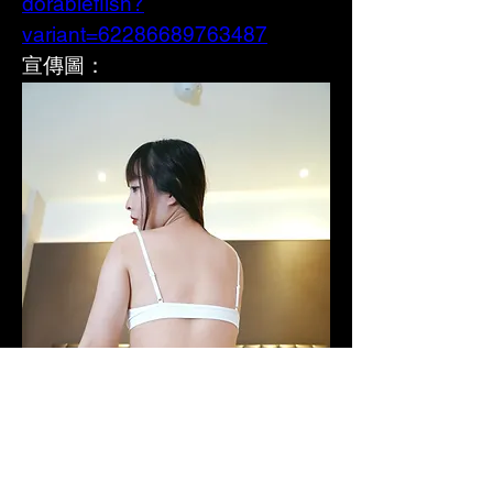
dorablefiish?
variant=62286689763487
宣傳圖：