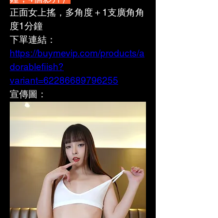
正面女上搖，多角度＋1支廣角角
度1分鐘
下單連結：
https://buymevip.com/products/a
dorablefiish?
variant=62286689796255
宣傳圖：