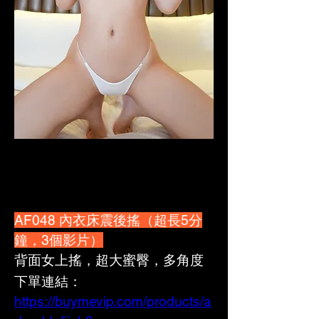
AF048 內衣床震後搖（超長5分
鐘，3個影片）
背面女上搖，超大蜜臀，多角度
下單連結：
https://buymevip.com/products/a