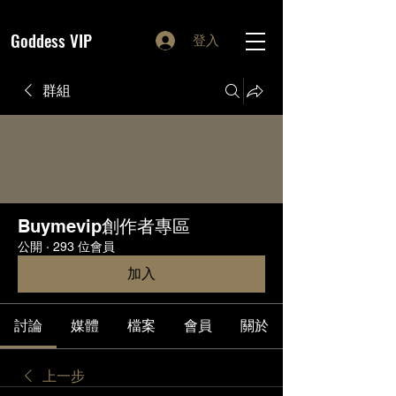
Goddess VIP
登入
群組
Buymevip創作者專區
公開
·
293 位會員
加入
討論
媒體
檔案
會員
關於
上一步