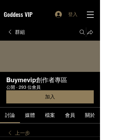
Goddess VIP
登入
群組
Buymevip創作者專區
公開
·
293 位會員
加入
討論
媒體
檔案
會員
關於
上一步