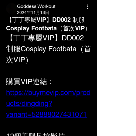
Goddess Workout
2024年11月13日
【丁丁專屬VIP】DD002 制服
Cosplay Footbata（首次VIP）
【丁丁專屬VIP】DD002 
制服Cosplay Footbata（首
次VIP）
購買VIP連結：
https://buymevip.com/prod
ucts/dingding?
variant=52888027431071