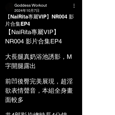
Goddess Workout
2024年10月7日
【NaiRita專屬VIP】NR004 影
片合集EP4
【NaiRita專屬VIP】
NR004 影片合集EP4
大長腿真奶浴池誘影，M
字開腿露出
前凹後臀完美展現，
超淫
欲表情聲音，本組
全身畫
面較多