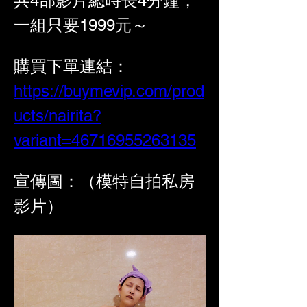
共4部影片總時長4分鐘，
一組只要1999元～
購買下單連結：
https://buymevip.com/prod
ucts/nairita?
variant=46716955263135
宣傳圖：（模特自拍私房
影片）