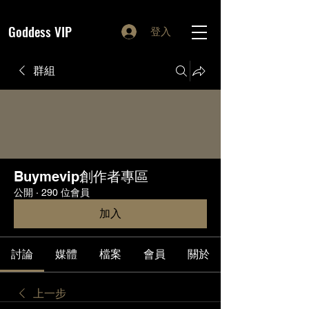
Goddess VIP
登入
群組
Buymevip創作者專區
公開
·
290 位會員
加入
討論
媒體
檔案
會員
關於
上一步