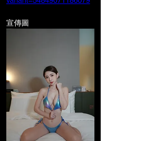
variant=54849071186079
宣傳圖