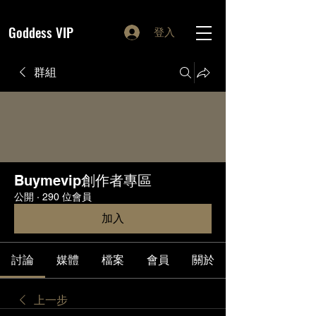
Goddess VIP
登入
群組
Buymevip創作者專區
公開
·
290 位會員
加入
討論
媒體
檔案
會員
關於
上一步