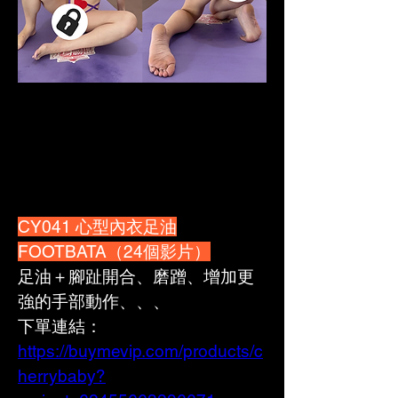
CY041 心型內衣足油
FOOTBATA（24個影片）
足油＋腳趾開合、磨蹭、增加更
強的手部動作、、、
下單連結：
https://buymevip.com/products/c
herrybaby?