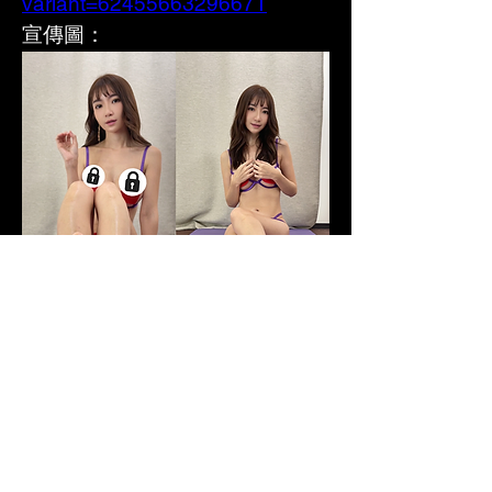
variant=62455663296671
宣傳圖：
0
0
2065