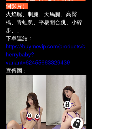
個影片）
火焰腿、刺腿、天馬腿、高臀
橋、青蛙趴、平板開合跳、小碎
步、、
下單連結：
https://buymevip.com/products/c
herrybaby?
variant=62455663329439
宣傳圖：