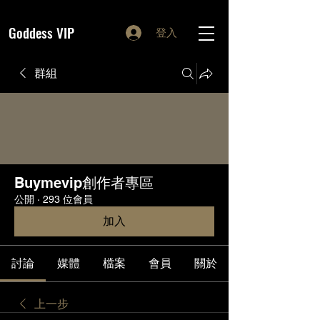
Goddess VIP
登入
群組
Buymevip創作者專區
公開
·
293 位會員
加入
討論
媒體
檔案
會員
關於
上一步