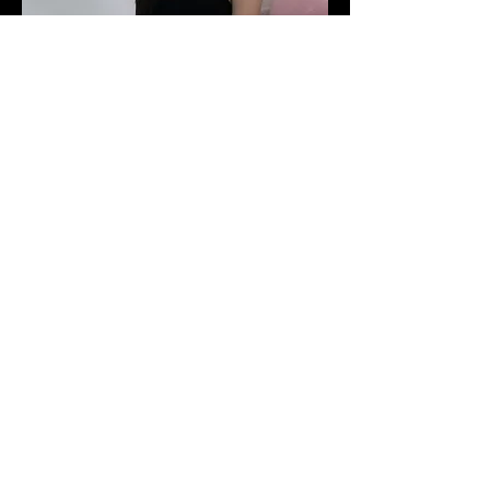
關於
早期拍攝的VIP
會員
imducati911
追蹤
liwei
追蹤
liwei
購買藍星蕾 泳裝VIP：
a0919806463
追蹤
http://buyvd.com/ambers
dboys1223
追蹤
dboys1223
caesarone001
追蹤
caesarone001
查看所有會員（22）