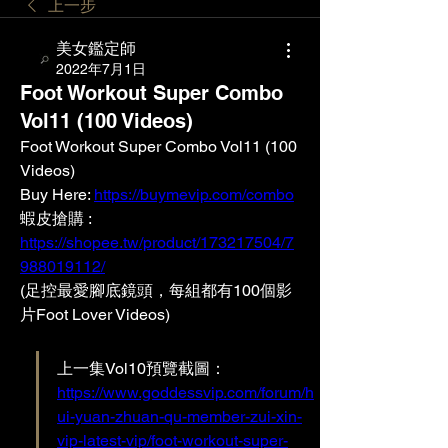
上一步
美女鑑定師
2022年7月1日
Foot Workout Super Combo
Vol11 (100 Videos)
Foot Workout Super Combo Vol11 (100 
Videos)
Buy Here: 
https://buymevip.com/combo
蝦皮搶購 : 
https://shopee.tw/product/173217504/7
988019112/
(足控最愛腳底鏡頭，每組都有100個影
片Foot Lover Videos)  
上一集Vol10預覽截圖：
https://www.goddessvip.com/forum/h
ui-yuan-zhuan-qu-member-zui-xin-
vip-latest-vip/foot-workout-super-