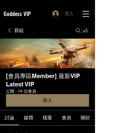
Goddess VIP
登入
群組
[會員專區Member] 最新VIP
Latest VIP
公開
·
14 位會員
加入
討論
媒體
檔案
會員
關於