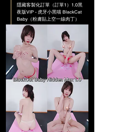
隱藏客製化訂單（訂單1）1.0黑
夜版VIP - 虎牙小黑喵 BlackCat 
Baby（粉膚貼上空一線肉丁）