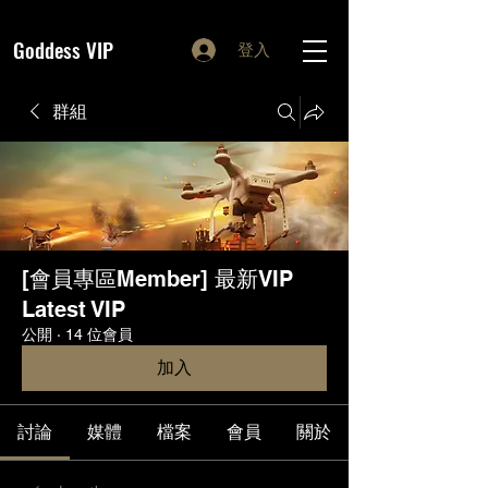
Goddess VIP
登入
群組
[會員專區Member] 最新VIP
Latest VIP
公開
·
14 位會員
加入
討論
媒體
檔案
會員
關於