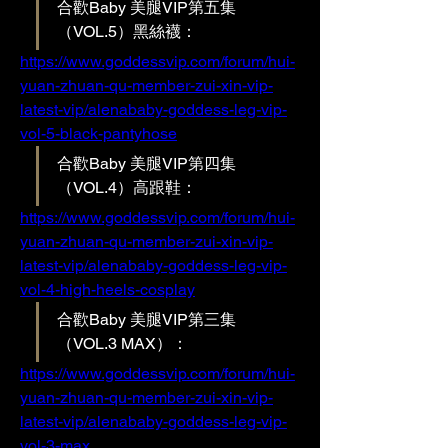
合歡Baby 美腿VIP第五集
（VOL.5）黑絲襪：
https://www.goddessvip.com/forum/hui-
yuan-zhuan-qu-member-zui-xin-vip-
latest-vip/alenababy-goddess-leg-vip-
vol-5-black-pantyhose
合歡Baby 美腿VIP第四集
（VOL.4）高跟鞋：
https://www.goddessvip.com/forum/hui-
yuan-zhuan-qu-member-zui-xin-vip-
latest-vip/alenababy-goddess-leg-vip-
vol-4-high-heels-cosplay
合歡Baby 美腿VIP第三集
（VOL.3 MAX）：
https://www.goddessvip.com/forum/hui-
yuan-zhuan-qu-member-zui-xin-vip-
latest-vip/alenababy-goddess-leg-vip-
vol-3-max