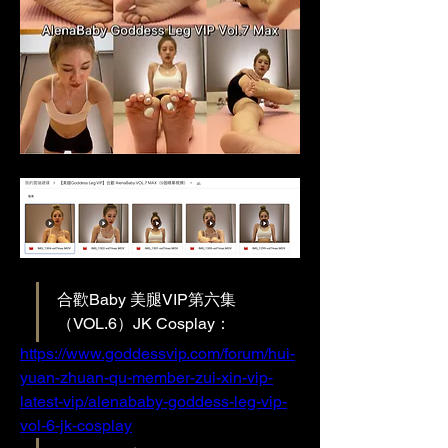
合歡Baby 美腿VIP第六集
（VOL.6）JK Cosplay：
https://www.goddessvip.com/forum/hui-
yuan-zhuan-qu-member-zui-xin-vip-
latest-vip/alenababy-goddess-leg-vip-
vol-6-jk-cosplay