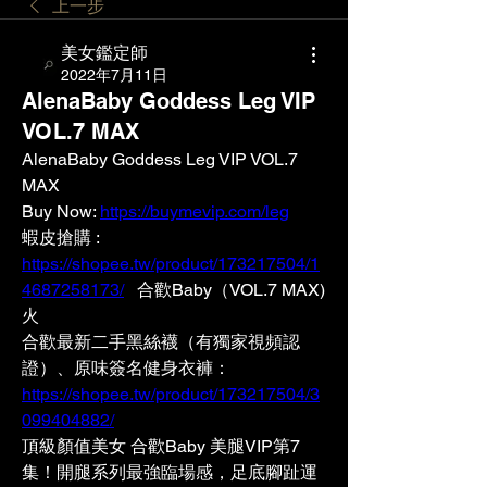
上一步
美女鑑定師
2022年7月11日
AlenaBaby Goddess Leg VIP
VOL.7 MAX
AlenaBaby Goddess Leg VIP VOL.7 
MAX
Buy Now: 
https://buymevip.com/leg
蝦皮搶購 : 
https://shopee.tw/product/173217504/1
4687258173/
   合歡Baby（VOL.7 MAX) 
火
合歡最新二手黑絲襪（有獨家視頻認
證）、原味簽名健身衣褲：
https://shopee.tw/product/173217504/3
099404882/
頂級顏值美女 合歡Baby 美腿VIP第7
集！開腿系列最強臨場感，足底腳趾運