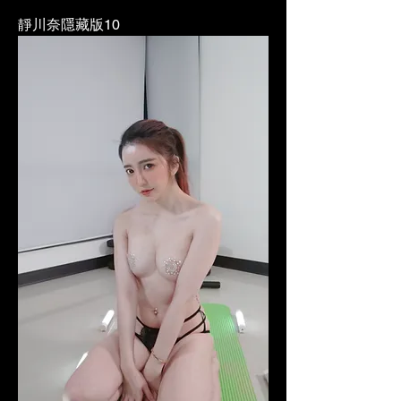
靜川奈隱藏版10