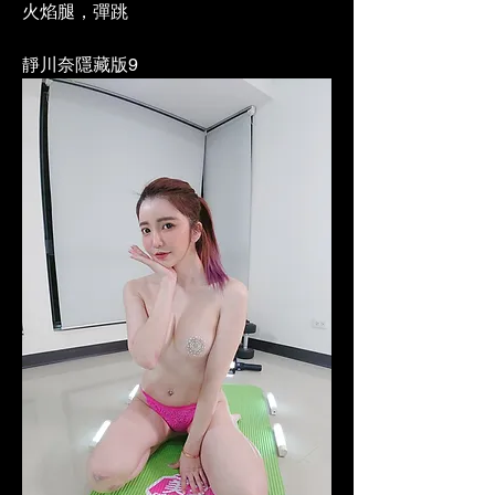
火焰腿，彈跳
靜川奈隱藏版9