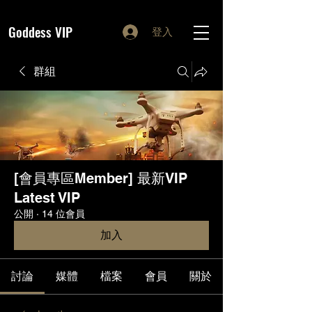
Goddess VIP
登入
群組
[會員專區Member] 最新VIP
Latest VIP
公開
·
14 位會員
加入
討論
媒體
檔案
會員
關於