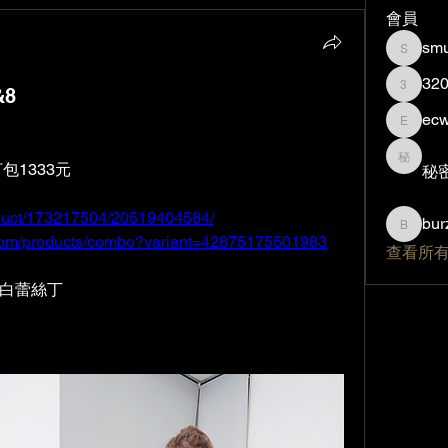
會員
smu
smurfzi
32
&8
320840
ec
ecw089
秘密帳
包1333元
秘
oduct/173217504/20519404584/
bur
burzilla
.com/products/combo?variant=42875175501983
查看所有
/白蕾絲丁