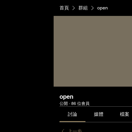
首頁
群組
open
open
公開
·
86 位會員
討論
媒體
檔案
上一步