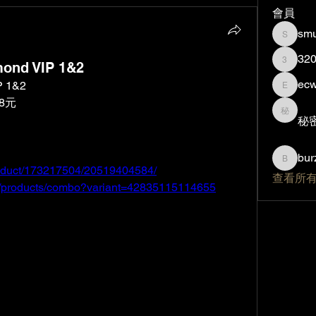
會員
smu
smurfzi
32
mond VIP 1&2
320840
ec
P 1&2
ecw089
8元
秘密帳
秘
bur
burzilla
roduct/173217504/20519404584/
查看所有
m/products/combo?variant=42835115114655