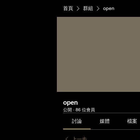
首頁
群組
open
open
公開
·
86 位會員
討論
媒體
檔案
上一步