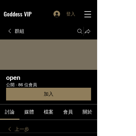
Goddess VIP
登入
群組
open
公開
·
86 位會員
加入
討論
媒體
檔案
會員
關於
上一步