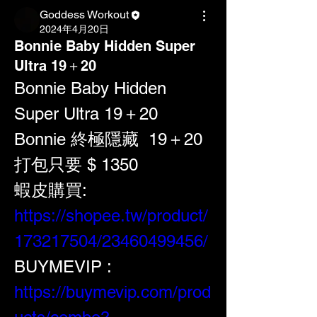
Goddess Workout
2024年4月20日
Bonnie Baby Hidden Super
Ultra 19＋20
Bonnie Baby Hidden 
Super Ultra 19＋20
Bonnie 終極隱藏  19＋20 
打包只要 $ 1350
蝦皮購買: 
https://shopee.tw/product/
173217504/23460499456/
BUYMEVIP : 
https://buymevip.com/prod