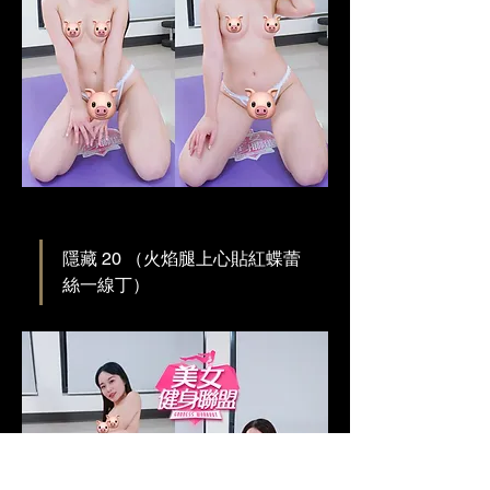
隱藏 20 （火焰腿上心貼紅蝶蕾
絲一線丁）