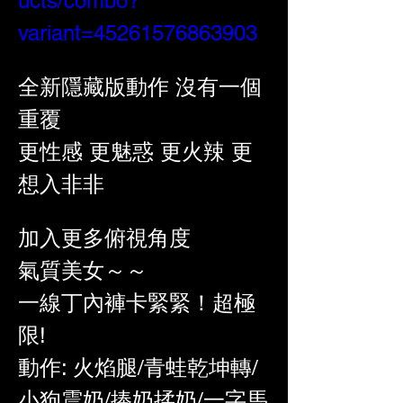
ucts/combo?
variant=45261576863903
全新隱藏版動作 沒有一個
重覆
更性感 更魅惑 更火辣 更
想入非非
加入更多俯視角度
氣質美女～～
一線丁內褲卡緊緊！超極
限!
動作: 火焰腿/青蛙乾坤轉/
小狗震奶/捧奶揉奶/一字馬