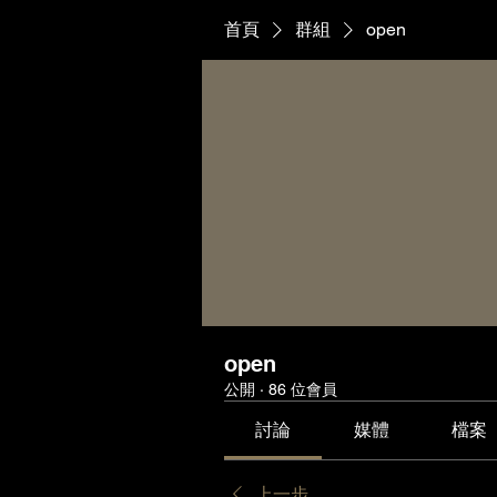
首頁
群組
open
open
公開
·
86 位會員
討論
媒體
檔案
上一步