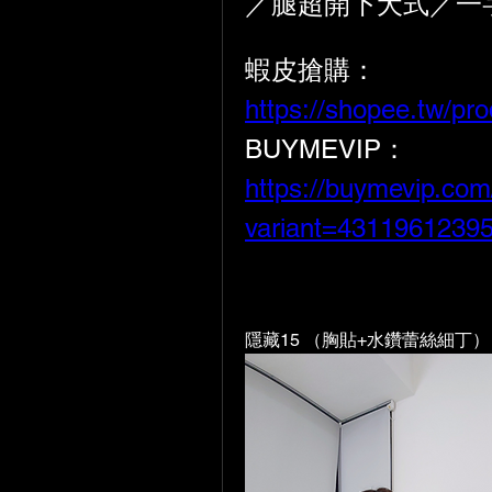
／腿超開下犬式／一
蝦皮搶購： 
https://shopee.tw/p
BUYMEVIP：  
https://buymevip.co
variant=4311961239
隱藏15 （胸貼+水鑽蕾絲細丁）