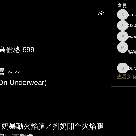
會員
smu
smurfzi
32
320840
ec
ecw089
早鳥價格 699
秘密帳
秘
bur
層 ～～
burzilla
查看所有
 On Underwear)
 抖奶暴動火焰腿／抖奶開合火焰腿