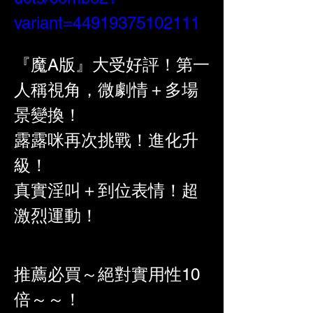
variant=44919375102111
『魔A版』大受好評！第一
人稱視角，微劇情＋多場
景變換！
露露咪再次挑戰！進化升
級！
真實淫叫＋到位表情！超
激烈運動！
推薦必買～絕對實用性10
倍～～！