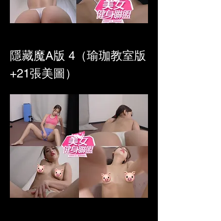
隱藏魔A版 4（瑜珈教室版
+21張美圖）