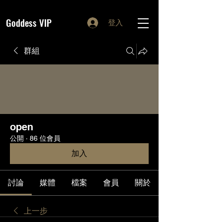
Goddess VIP
登入
群組
open
公開
·
86 位會員
加入
討論
媒體
檔案
會員
關於
上一步