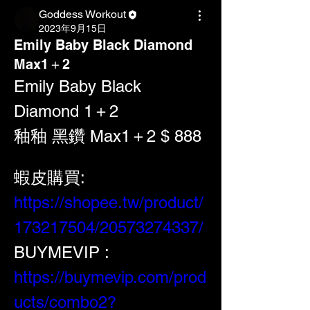
Goddess Workout
2023年9月15日
Emily Baby Black Diamond
Max1＋2
Emily Baby Black 
Diamond 1＋2 
釉釉 黑鑽 Max1＋2 $ 888
蝦皮購買: 
https://shopee.tw/product/
173217504/20573274337/
BUYMEVIP : 
https://buymevip.com/prod
ucts/combo2?