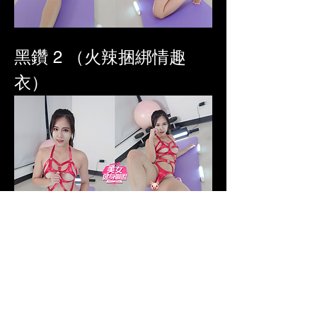
黑鑽 2 （火辣捆綁情趣
衣）
1