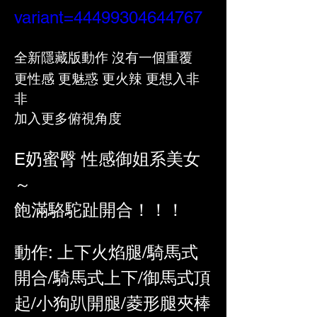
variant=44499304644767
全新隱藏版動作 沒有一個重覆
更性感 更魅惑 更火辣 更想入非
非
加入更多俯視角度
E奶蜜臀 性感御姐系美女
～
飽滿駱駝趾開合！！！
動作: 上下火焰腿/騎馬式
開合/騎馬式上下/御馬式頂
起/小狗趴開腿/菱形腿夾棒