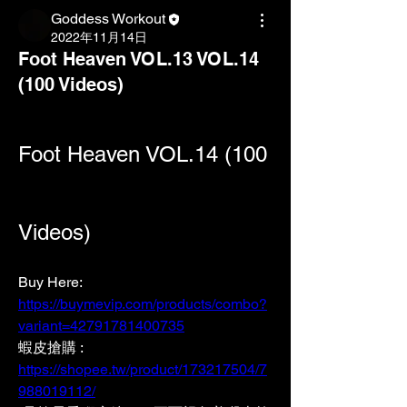
Goddess Workout
2022年11月14日
Foot Heaven VOL.13 VOL.14
(100 Videos)
Foot Heaven VOL.14 (100 
Videos)
Buy Here: 
https://buymevip.com/products/combo?
variant=42791781400735
蝦皮搶購 : 
https://shopee.tw/product/173217504/7
988019112/