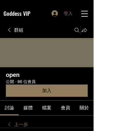
Goddess VIP
登入
群組
open
公開
·
86 位會員
加入
討論
媒體
檔案
會員
關於
上一步