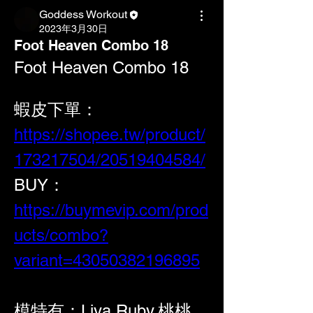
Goddess Workout
2023年3月30日
Foot Heaven Combo 18
Foot Heaven Combo 18
蝦皮下單：  
https://shopee.tw/product/
173217504/20519404584/
BUY：
https://buymevip.com/prod
ucts/combo?
variant=43050382196895
模特有：Liya.Ruby.桃桃.