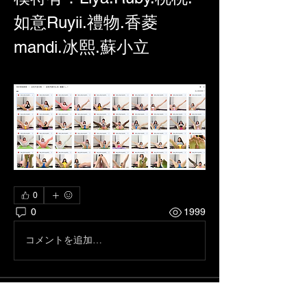
如意Ruyii.禮物.香菱
mandi.冰熙.蘇小立
0
0
1999
コメントを追加…
關於