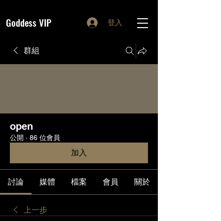
Goddess VIP
登入
群組
open
公開
·
86 位會員
加入
討論
媒體
檔案
會員
關於
上一步