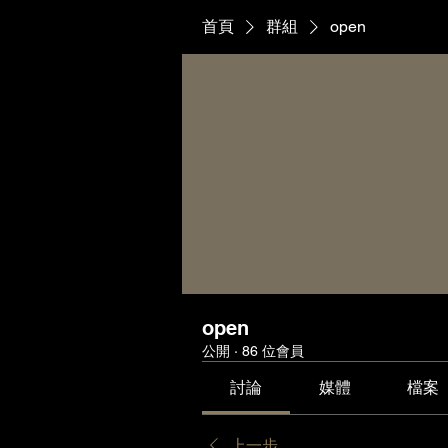
首頁
群組
open
open
公開
·
86 位會員
討論
媒體
檔案
上一步