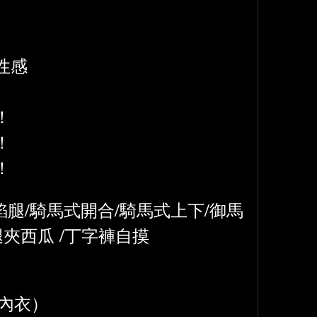
性感
！
！
！
焰腿/騎馬式開合/騎馬式上下/御馬
腿夾西瓜 /丁字褲自摸
紗內衣）