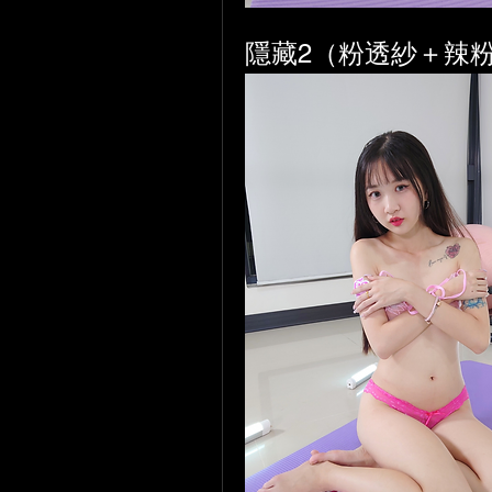
隱藏2（粉透紗＋辣