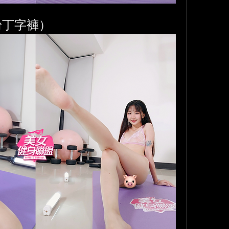
粉丁字褲）