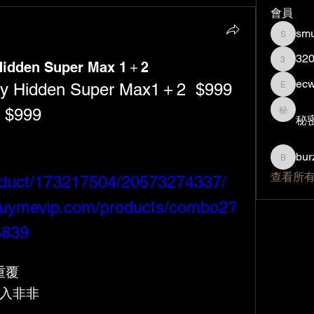
會員
smu
smurfzi
32
Hidden Super Max 1＋2
320840
ec
y Hidden Super Max1＋2  $999
ecw089
$999
秘密帳
秘
bur
burzilla
查看所有
roduct/173217504/20573274337/
/buymevip.com/products/combo2?
5839
重覆
想入非非