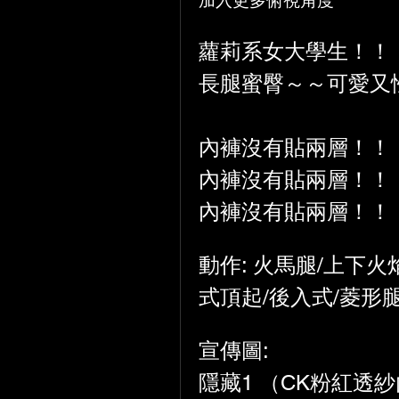
加入更多俯視角度
蘿莉系女大學生！！
長腿蜜臀～～可愛又
內褲沒有貼兩層！！
內褲沒有貼兩層！！
內褲沒有貼兩層！！
動作: 火馬腿/上下火
式頂起/後入式/菱形
宣傳圖:
隱藏1 （CK粉紅透