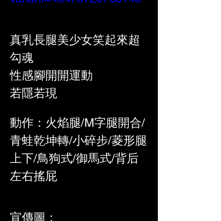
真乳長腿美少女笑起來超
勾魂
性感腳開開運動
若隱若現
動作：火焰腿/M字腿開合/
青蛙乾坤轉/小碎步/菱形腿
上下/鳥狗式/御馬式/背后
左右搖屁
宣傳圖：