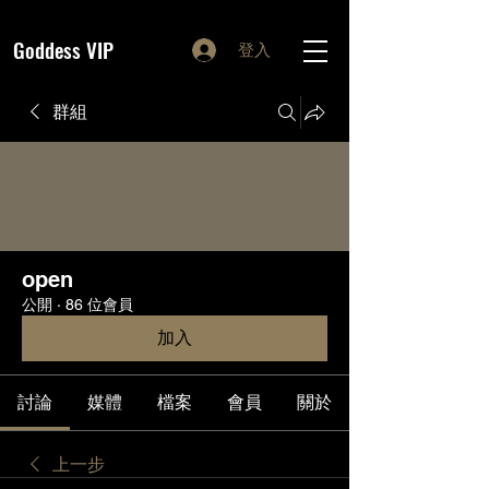
Goddess VIP
登入
群組
open
公開
·
86 位會員
加入
討論
媒體
檔案
會員
關於
上一步