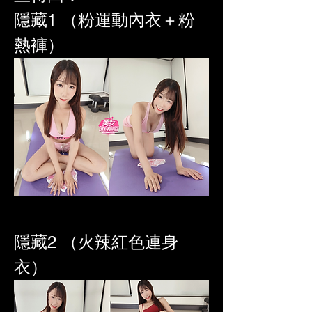
隱藏1 （粉運動內衣＋粉
熱褲）
隱藏2 （火辣紅色連身
衣）