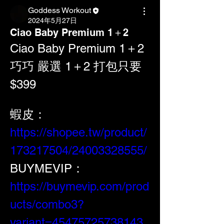
Goddess Workout
2024年5月27日
Ciao Baby Premium 1＋2
Ciao Baby Premium 1＋2 
巧巧 嚴選 1＋2 打包只要
$399
蝦皮：
https://shopee.tw/product/
173217504/24003328555/
BUYMEVIP：
https://buymevip.com/prod
ucts/combo3?
variant=45475725738143