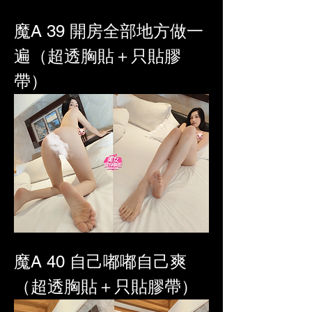
魔A 39 
開房全部地方做一
遍（超透胸貼＋只貼膠
帶）
魔A 40 自己嘟嘟自己爽
（超透胸貼＋只貼膠帶）