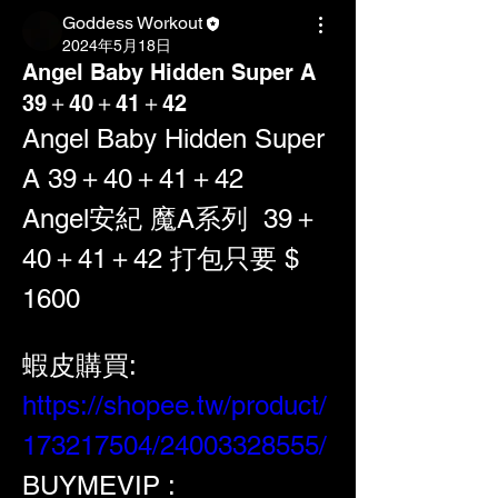
Goddess Workout
2024年5月18日
Angel Baby Hidden Super A
39＋40＋41＋42
Angel Baby Hidden Super 
A 39＋40＋41＋42
Angel安紀 魔A系列  39＋
40＋41＋42 打包只要 $ 
1600
蝦皮購買: 
https://shopee.tw/product/
173217504/24003328555/
BUYMEVIP : 