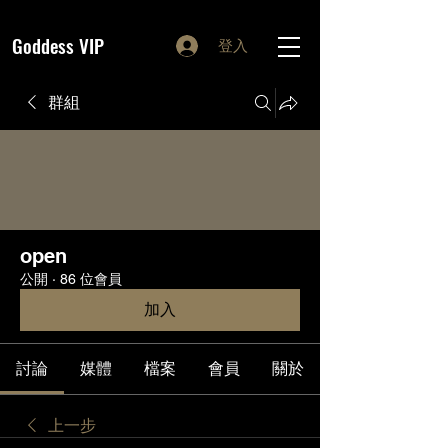
Goddess VIP
登入
群組
open
公開
·
86 位會員
加入
討論
媒體
檔案
會員
關於
上一步