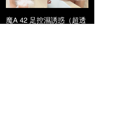
魔A 42 足控濕誘惑
（超透
胸貼＋只貼膠帶）
3
3
0
1983
Escreva um comentário