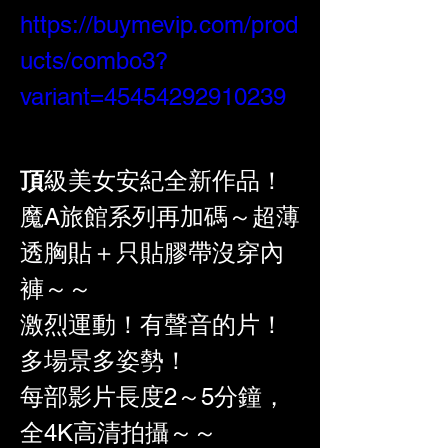
https://buymevip.com/prod
ucts/combo3?
variant=45454292910239
頂
級美女安紀全新作品！
魔A旅館系列再加碼～超薄
透胸貼＋只貼膠帶沒穿內
褲～～
激烈運動！有聲音的片！
多場景多姿勢！
每部影片長度2～5分鐘，
全4K高清拍攝～～