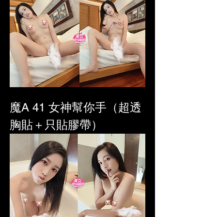
魔A 41 女
神幫你手（超透
胸貼＋只貼膠帶）