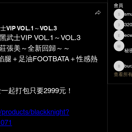
會員
smu
smurfzi
32
P VOL.1～VOL.3
320840
ec
士VIP VOL.1～VOL.3
ecw089
新莊張美～全新回歸～～
秘密帳
秘
腿＋足油FOOTBATA＋性感熱
bur
burzilla
查看所有
一起打包只要2999元！
/products/blackknight?
1071