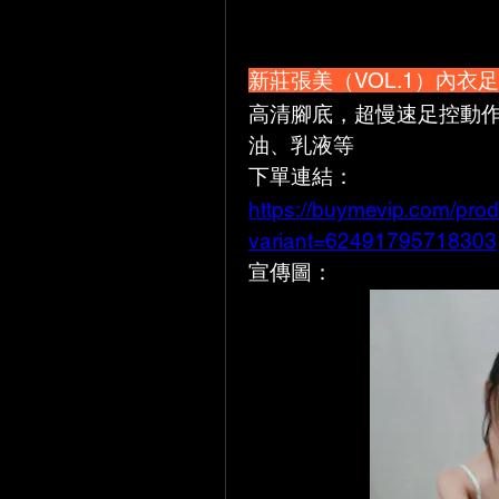
新莊張美（VOL.1）內衣足
高清腳底，超慢速足控動
油、乳液等
下單連結：
https://buymevip.com/prod
variant=62491795718303
宣傳圖：