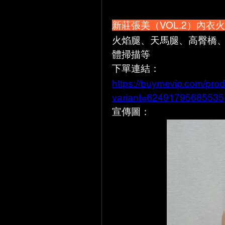
新莊張美（VOL.2）內衣
火焰腿、天馬腿、高臀橋
體掃描等
下單連結：
https://buymevip.com/prod
variant=62491795685535
宣傳圖：