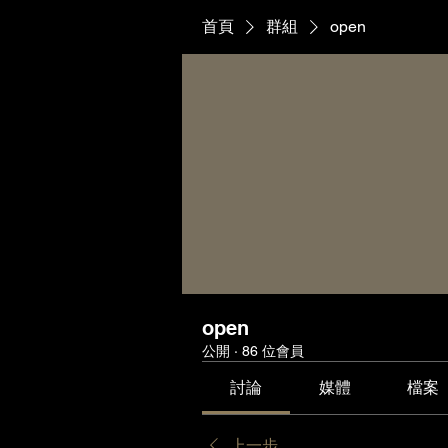
首頁
群組
open
open
公開
·
86 位會員
討論
媒體
檔案
上一步