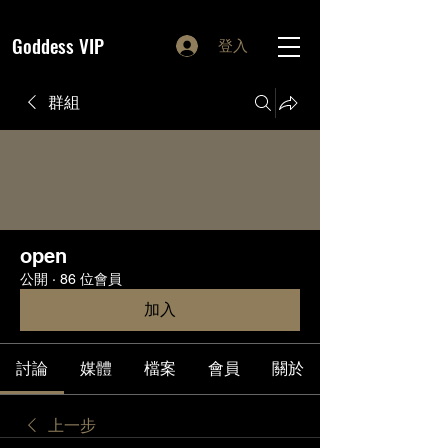
Goddess VIP
登入
群組
open
公開
·
86 位會員
加入
討論
媒體
檔案
會員
關於
上一步