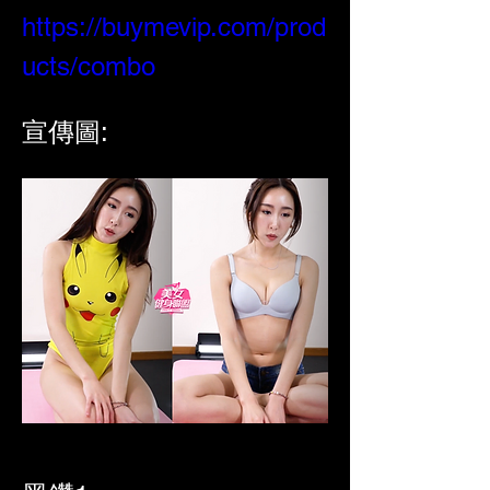
https://buymevip.com/prod
ucts/combo
宣傳圖: