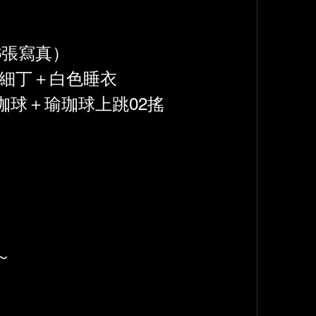
6張寫真）
絲細丁＋白色睡衣
珈球＋瑜珈球上跳02搖
～