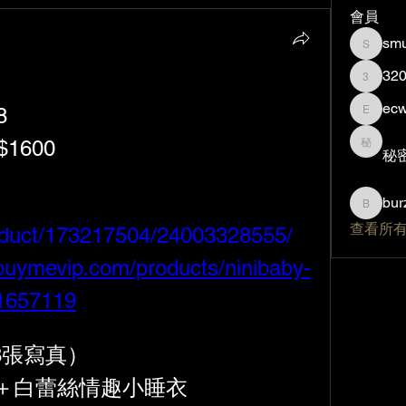
會員
smu
smurfzi
32
320840
ec
8
ecw089
$1600
秘密帳
秘
bur
burzilla
查看所有
roduct/173217504/24003328555/
/buymevip.com/products/ninibaby-
11657119
8張寫真）
＋白蕾絲情趣小睡衣