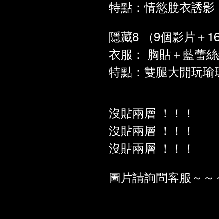
特點：情慾脫衣誘影
隱藏8 （9個影片＋1
衣服： 胸貼＋藍蕾
特點：雙腿大開玩瑜
沒貼兩層 ！！！
沒貼兩層 ！！！
沒貼兩層 ！！！
圖片請詢問客服～～