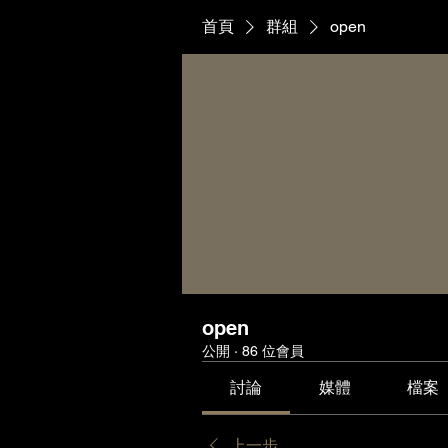
首頁
群組
open
open
公開
·
86 位會員
討論
媒體
檔案
上一步