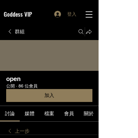
Goddess VIP
登入
群組
open
公開
·
86 位會員
加入
討論
媒體
檔案
會員
關於
上一步