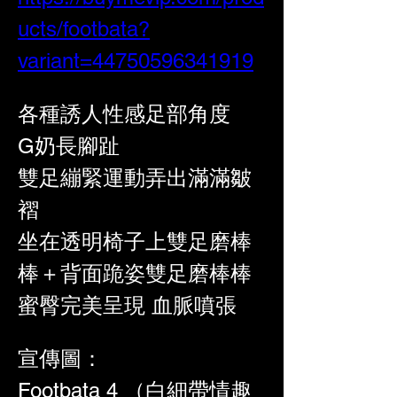
ucts/footbata?
variant=44750596341919
各種誘人性感足部角度
G奶長腳趾
雙足繃緊運動弄出滿滿皺
褶
坐在透明椅子上雙足磨棒
棒＋背面跪姿雙足磨棒棒
蜜臀完美呈現 血脈噴張
宣傳圖：
Footbata 4 （白細帶情趣