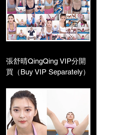
張舒晴QingQing VIP分開
買（Buy VIP Separately）