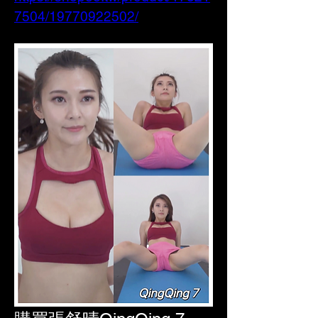
7504/19770922502/