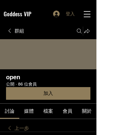
Goddess VIP
登入
群組
open
公開
·
86 位會員
加入
討論
媒體
檔案
會員
關於
上一步