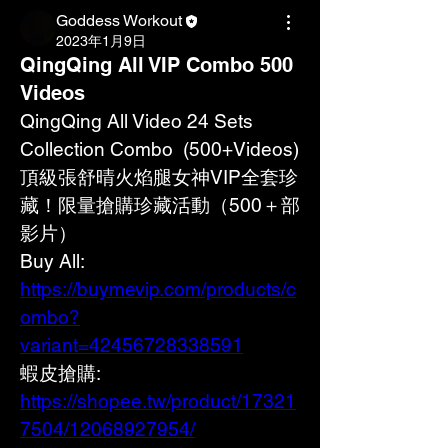
Goddess Workout
2023年1月9日
QingQing All VIP Combo 500
Videos
QingQing All Video 24 Sets 
Collection Combo  (500+Videos) 
頂級張舒晴火焰腿女神VIP全套珍
藏！限量搶購珍藏活動（500＋部
影片） 
Buy All:  
https://buymevip.com/products/c
ombo?
variant=42456728338591
蝦皮搶購: 
https://shopee.tw/product/17321
7504/12068927954/