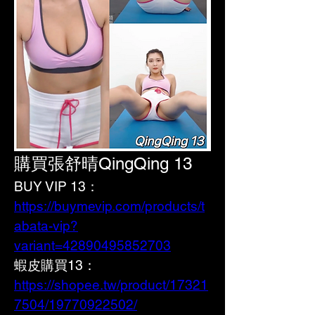
購買張舒晴QingQing 13
BUY VIP 13：
https://buymevip.com/products/t
abata-vip?
variant=42890495852703
蝦皮購買13： 
https://shopee.tw/product/17321
7504/19770922502/