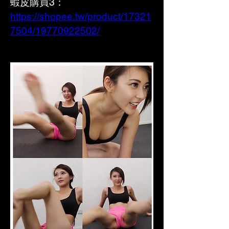
蝦皮購買3： 
https://shopee.tw/product/17321
7504/19770922502/