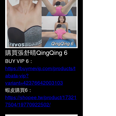
購買張舒晴QingQing 6
BUY VIP 6：
https://buymevip.com/products/t
abata-vip?
variant=42376642003103
蝦皮購買6： 
https://shopee.tw/product/17321
7504/19770922502/