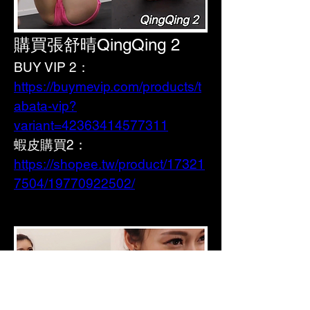
購買張舒晴QingQing 2
BUY VIP 2：
https://buymevip.com/products/t
abata-vip?
variant=42363414577311
蝦皮購買2： 
https://shopee.tw/product/17321
7504/19770922502/