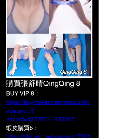
購買張舒晴QingQing 8
BUY VIP 8：
https://buymevip.com/products/t
abata-vip?
variant=42376641937567
蝦皮購買8： 
https://shopee.tw/product/17321