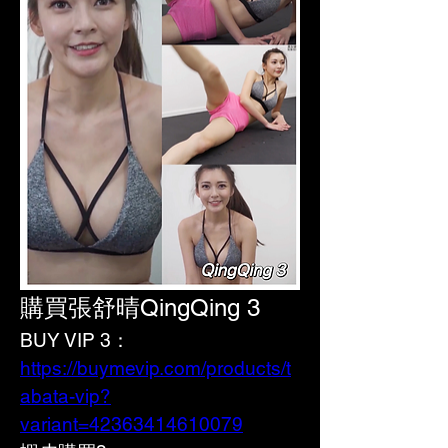
購買張舒晴QingQing 3
BUY VIP 3：
https://buymevip.com/products/t
abata-vip?
variant=42363414610079