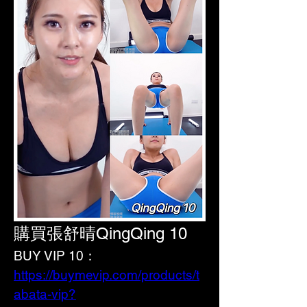
購買張舒晴QingQing 10
BUY VIP 10：
https://buymevip.com/products/t
abata-vip?