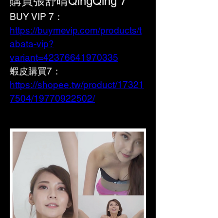
購買張舒晴QingQing 7
BUY VIP 7：
https://buymevip.com/products/t
abata-vip?
variant=42376641970335
蝦皮購買7： 
https://shopee.tw/product/17321
7504/19770922502/