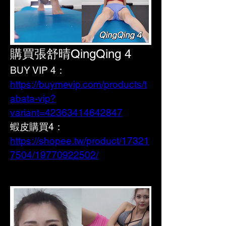
購買張舒晴QingQing 4
BUY VIP 4：
https://buymevip.com/products/t
abata-vip?
variant=42363414642847
蝦皮購買4： 
https://shopee.tw/product/17321
7504/19770922502/