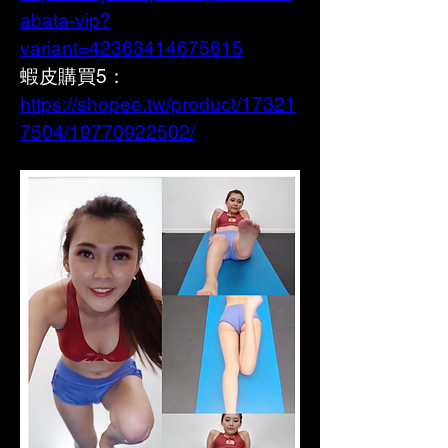
abata-vip?
variant=42363414675615
蝦皮購買5： 
https://shopee.tw/product/17321
7504/19770922502/