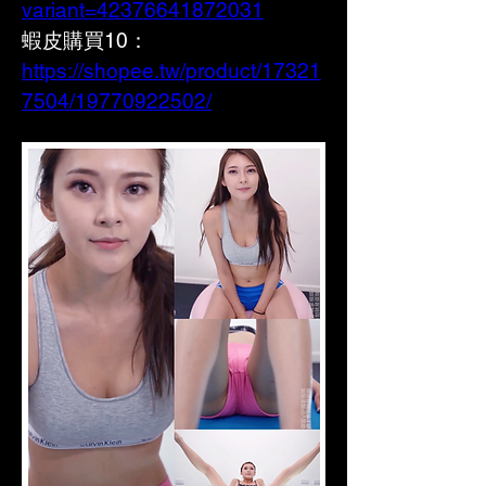
variant=42376641872031
蝦皮購買10： 
https://shopee.tw/product/17321
7504/19770922502/