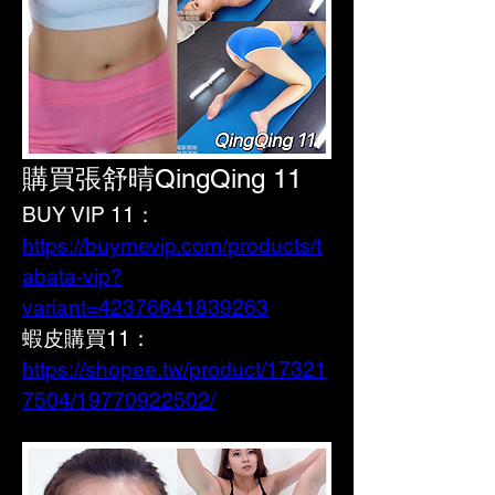
購買張舒晴QingQing 11
BUY VIP 11：
https://buymevip.com/products/t
abata-vip?
variant=42376641839263
蝦皮購買11： 
https://shopee.tw/product/17321
7504/19770922502/