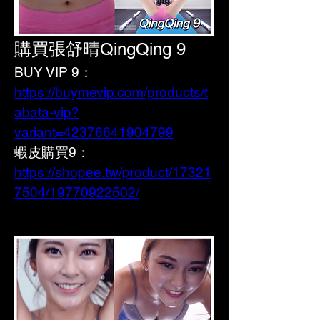
購買張舒晴QingQing 9
BUY VIP 9：
https://buymevip.com/products/t
abata-vip?
variant=42376641904799
蝦皮購買9： 
https://shopee.tw/product/17321
7504/19770922502/