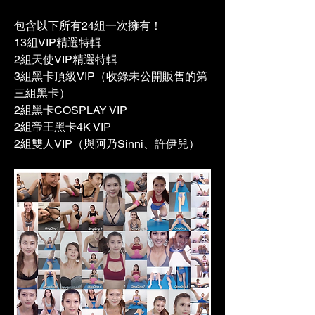
包含以下所有24組一次擁有！ 
13組VIP精選特輯 
2組天使VIP精選特輯 
3組黑卡頂級VIP（收錄未公開販售的第
三組黑卡） 
2組黑卡COSPLAY VIP 
2組帝王黑卡4K VIP 
2組雙人VIP（與阿乃Sinni、許伊兒）