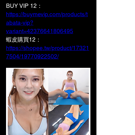
BUY VIP 12：
https://buymevip.com/products/t
abata-vip?
variant=42376641806495
蝦皮購買12： 
https://shopee.tw/product/17321
7504/19770922502/