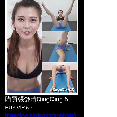
購買張舒晴QingQing 5
BUY VIP 5：
https://buymevip.com/products/t