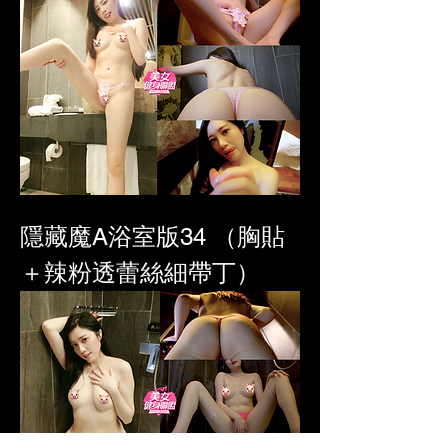
隱藏魔A浴室版34 （胸貼
＋辣粉透蕾絲細帶丁）