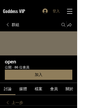
Goddess VIP
登入
群組
open
公開
·
86 位會員
加入
討論
媒體
檔案
會員
關於
上一步