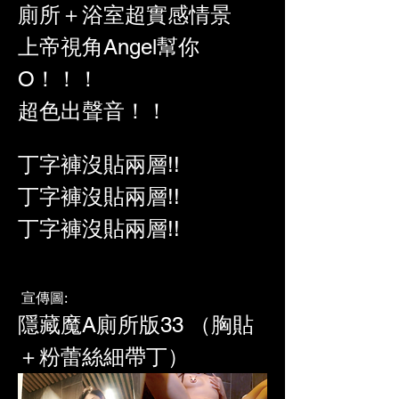
廁所＋浴室超實感情景
上帝視角Angel幫你
O！！！
超色出聲音！！
丁字褲沒貼兩層!!
丁字褲沒貼兩層!!
丁字褲沒貼兩層!!
宣傳圖:
隱藏魔A廁所版33 （胸貼
＋粉蕾絲細帶丁）