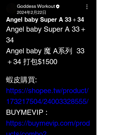
Goddess Workout
2024年2月22日
Angel baby Super A 33＋34
Angel baby Super A 33＋
34
Angel baby 魔 A系列  33
＋34 打包$1500
蝦皮購買: 
https://shopee.tw/product/
173217504/24003328555/
BUYMEVIP : 
https://buymevip.com/prod
ucts/combo?