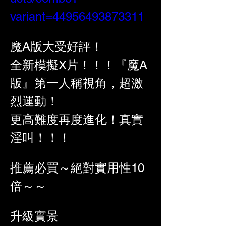
variant=44956493873311
魔A版大受好評！
全新模擬X片！！！『魔A
版』第一人稱視角，超激
烈運動！
更高難度再度進化！真實
淫叫！！！
推薦必買～絕對實用性10
倍～～
升級實景