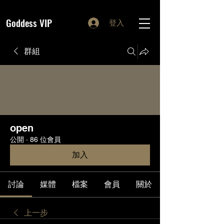
Goddess VIP
登入
群組
open
公開
·
86 位會員
加入
討論
媒體
檔案
會員
關於
上一步