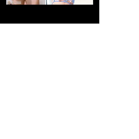
0
0
3081
コメントを追加…
關於
更刁鑽角度，更精準特寫，更性感的服
裝
會員