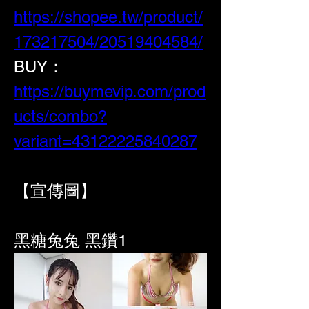
https://shopee.tw/product/
173217504/20519404584/
BUY：
https://buymevip.com/prod
ucts/combo?
variant=43122225840287
【宣傳圖】
黑糖兔兔 黑鑽1