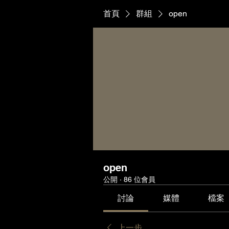
首頁
群組
open
open
公開
·
86 位會員
討論
媒體
檔案
上一步