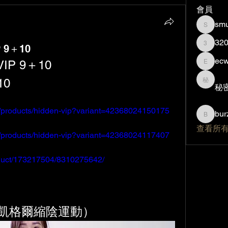
會員
smu
smurfzi
32
P 9＋10
320840
ec
 VIP 9＋10
ecw089
10
秘密帳
秘
m/products/hidden-vip?variant=42368024150175
bur
burzilla
查看所有
m/products/hidden-vip?variant=42368024117407
oduct/173217504/8310275642/
凱格爾縮陰運動）