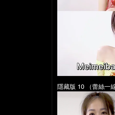
隱藏版 
10 
（蕾絲一