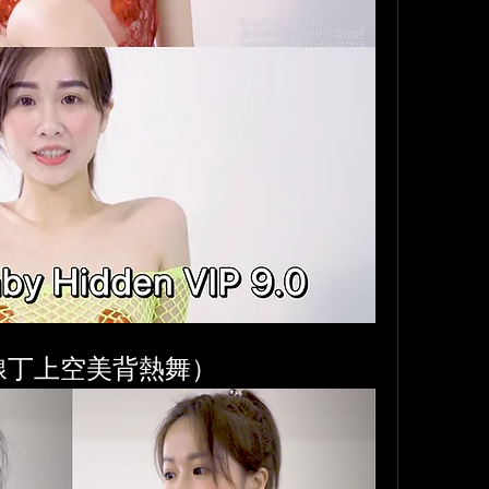
線丁上空美背熱舞）