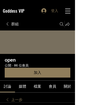
Goddess VIP
登入
群組
open
公開
·
86 位會員
加入
討論
媒體
檔案
會員
關於
上一步