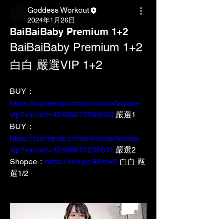
Goddess Workout
2024年1月26日
BaiBaiBaby Premium 1+2
BaiBaiBaby Premium 1+2
白白 嚴選VIP 
1+2
BUY：
https://buymevip.com/products/tabata-
vip?variant=42496670269599
嚴選1
BUY： 
https://buymevip.com/products/tabata-
vip?variant=42496670236831
嚴選2
Shopee：
https://sho.pe/48zak9
白白 嚴
選1/2