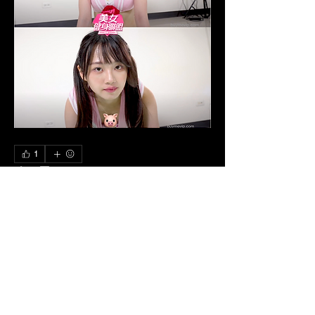
1
1
0
601
Write a comment...
關於
更刁鑽角度，更精準特寫，更性感的服
裝