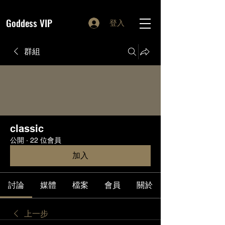
Goddess VIP
登入
群組
classic
公開
·
22 位會員
加入
討論
媒體
檔案
會員
關於
上一步