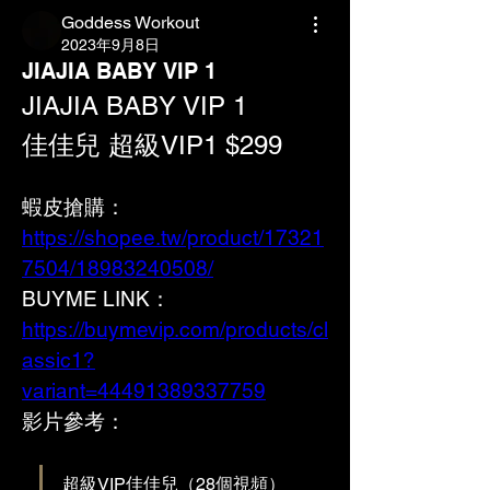
Goddess Workout
2023年9月8日
JIAJIA BABY VIP 1
JIAJIA BABY
 VIP 1
佳佳兒 超級VIP1 $299
蝦皮搶購：
https://shopee.tw/product/17321
7504/18983240508/
BUYME LINK：
https://buymevip.com/products/cl
assic1?
variant=44491389337759
影片參考：
超級VIP佳佳兒（28個視頻）